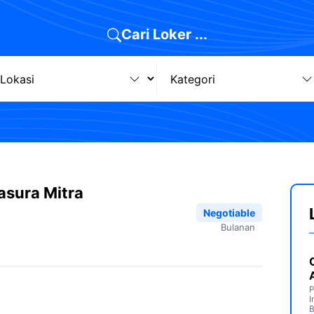
Cari Loker ...
asura Mitra
Negotiable
Bulanan
P
I
B