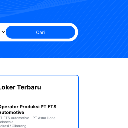
Cari
Loker Terbaru
Operator Produksi PT FTS
Automotive
T FTS Automotive - PT Asno Horie
ndonesia
ekasi / Cikarang