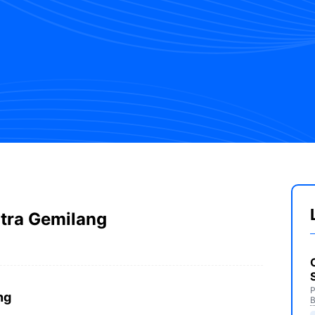
tra Gemilang
P
ng
B