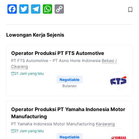
F
T
T
W
C
a
w
e
h
o
c
i
l
a
p
Lowongan Kerja Sejenis
e
t
e
t
y
b
t
g
s
L
Operator Produksi PT FTS Automotive
o
e
r
A
i
PT FTS Automotive - PT Asno Horie Indonesia
Bekasi /
o
r
a
p
n
Cikarang
21 Jam yang lalu
k
m
p
k
Negotiable
Bulanan
Operator Produksi PT Yamaha Indonesia Motor
Manufacturing
PT Yamaha Indonesia Motor Manufacturing
Karawang
21 Jam yang lalu
Negotiable