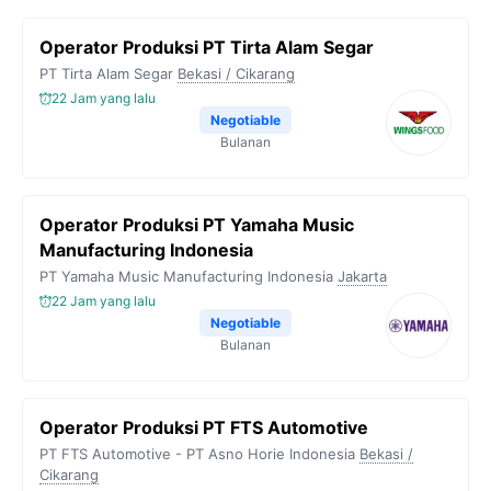
b
t
g
s
L
Operator Produksi PT Tirta Alam Segar
o
e
r
A
i
PT Tirta Alam Segar
Bekasi / Cikarang
o
r
a
p
n
22 Jam yang lalu
k
m
p
k
Negotiable
Bulanan
Operator Produksi PT Yamaha Music
Manufacturing Indonesia
PT Yamaha Music Manufacturing Indonesia
Jakarta
22 Jam yang lalu
Negotiable
Bulanan
Operator Produksi PT FTS Automotive
PT FTS Automotive - PT Asno Horie Indonesia
Bekasi /
Cikarang