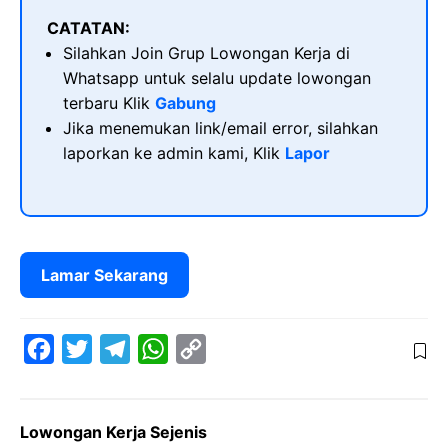
CATATAN:
Silahkan Join Grup Lowongan Kerja di
Whatsapp untuk selalu update lowongan
terbaru Klik
Gabung
Jika menemukan link/email error, silahkan
laporkan ke admin kami, Klik
Lapor
Lamar Sekarang
F
T
T
W
C
a
w
e
h
o
c
i
l
a
p
Lowongan Kerja Sejenis
e
t
e
t
y