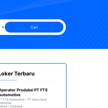
Cari
Loker Terbaru
Operator Produksi PT FTS
Automotive
T FTS Automotive - PT Asno Horie
ndonesia
ekasi / Cikarang