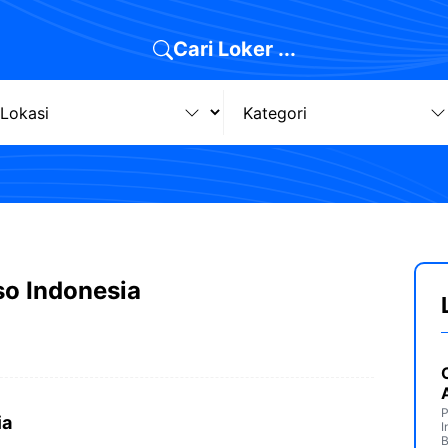
Cari Loker ...
o Indonesia
P
ia
I
B