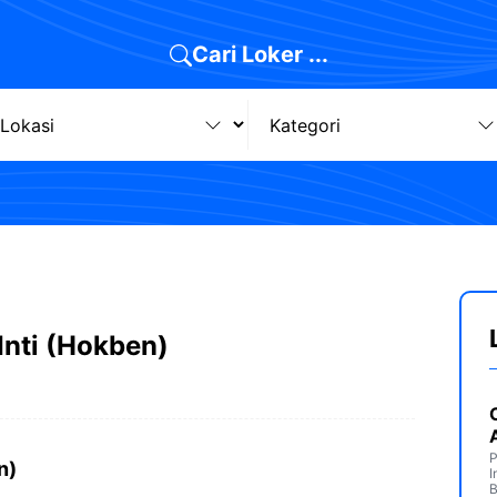
Cari Loker ...
Inti (Hokben)
P
n)
I
B