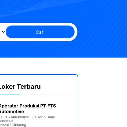
Cari
Loker Terbaru
Operator Produksi PT FTS
Automotive
T FTS Automotive - PT Asno Horie
ndonesia
ekasi / Cikarang