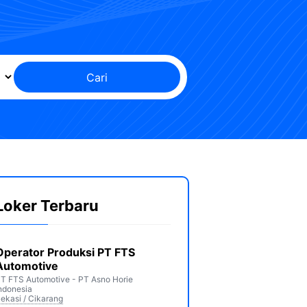
Cari
Loker Terbaru
Operator Produksi PT FTS
Automotive
T FTS Automotive - PT Asno Horie
ndonesia
ekasi / Cikarang