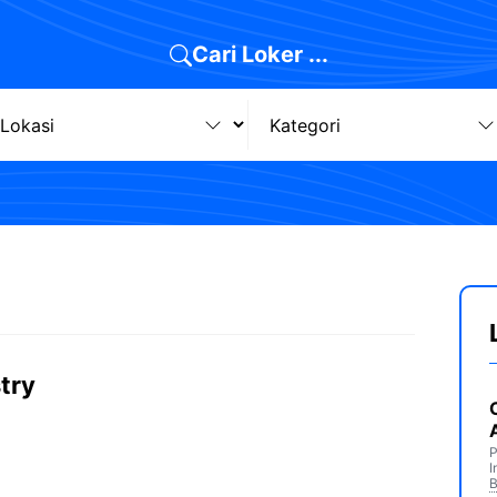
Cari Loker ...
try
P
I
B