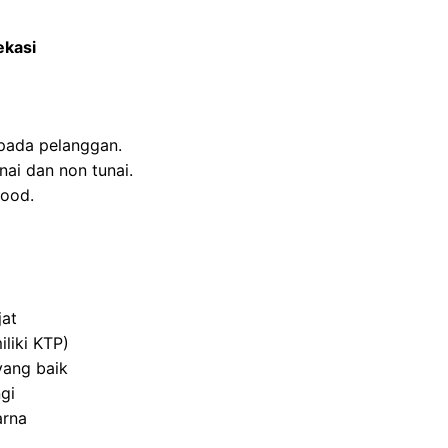
ekasi
pada pelanggan.
ai dan non tunai.
food.
jat
liki KTP)
yang baik
gi
arna