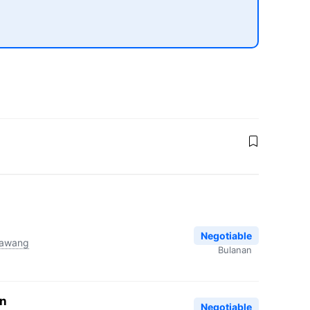
Negotiable
rawang
Bulanan
en
Negotiable