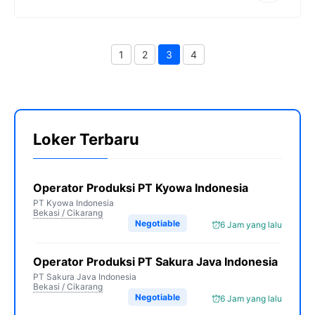
1
2
3
4
Page
Page
Page
Page
Loker Terbaru
Operator Produksi PT Kyowa Indonesia
PT Kyowa Indonesia
Bekasi / Cikarang
Negotiable
6 Jam yang lalu
Operator Produksi PT Sakura Java Indonesia
PT Sakura Java Indonesia
Bekasi / Cikarang
Negotiable
6 Jam yang lalu